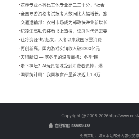
殡葬专业本科比其他专业高二三十分，“社会
全国导游资格考试报考人数同比大幅增长，旅
交通运输部：农村市场成为邮政快递业新增长
纪凌尘高铁假装看书上热搜，读屏时代还需要
让冷资源“热”起来，入冬以来我国冰雪消费
再创新高，国内游戏实销收入破3200亿元
天眼新知 — 寒冬里的温暖商机：冬季“暖
走下神坛？AI玩具领域受到消费者追捧，爆
国家统计局：我国粮食产量首次迈上1.4万
Copyright @ 2008-
2026http://www.cd
免责声明：如果本站部分内容侵犯