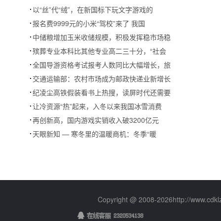
以“丝”代“绒”，在新国标下玩文字游戏的
报名费9999元的小米“驾校”来了 我国
中储粮增加玉米收储规模，积极发挥稳市场稳
殡葬专业本科比其他专业高二三十分，“社会
全国导游资格考试报考人数同比大幅增长，旅
交通运输部：农村市场成为邮政快递业新增长
纪凌尘高铁假装看书上热搜，读屏时代还需要
让冷资源“热”起来，入冬以来我国冰雪消费
再创新高，国内游戏实销收入破3200亿元
天眼新知 — 寒冬里的温暖商机：冬季“暖
Copyright @ 2008-
2026http://www.cd