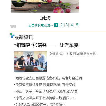
最新资讯
“铜豌豆”张瑞锋—— “让汽车变
张瑞锋（左二）和团队成员正在与德...
跟着悟空去山西旅游热度不减，特色灯会拉满
免签效应持续显现 我国现存251万余家旅
不止于造车，车企竞相驶入“人形机器人”赛
冰雪旅游进入旺季市场持续火热 我国202
5.2亿人次+6300亿元，“冷”资源化